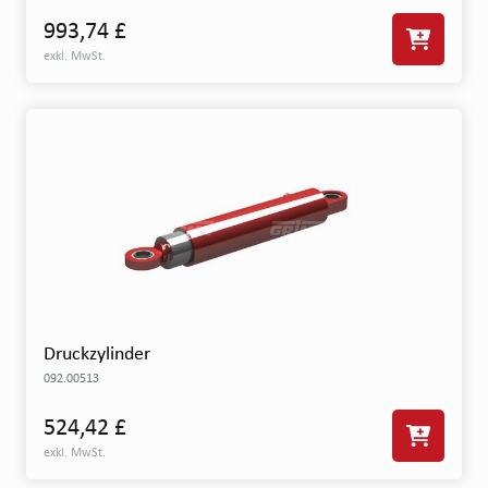
993,74 £
exkl. MwSt.
Druckzylinder
092.00513
524,42 £
exkl. MwSt.