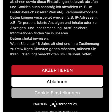
ablehnen sowie diese Einstellungen jederzeit abrufen
exkl. MwSt.
und Cookies auch nachträglich abwählen (z. B. im
Footer-Bereich unserer Website). Personenbezogene
Daten können verarbeitet werden (z.B. IP-Adressen),
z.B. für personalisierte Anzeigen und Inhalte oder zur
Anzeigen- und Inhaltsmessung. Ausführlichere
Informationen finden Sie in unseren
Datenschutzhinweisen.
Wenn Sie unter 16 Jahre alt sind und Ihre Zustimmung
zu freiwilligen Diensten geben möchten, müssen Sie
Ihren Erziehungsberechtigten um Erlaubnis bitten.
AKZEPTIEREN
Hydraulikzylinder
092.01554
Ablehnen
968,70 £
Cookie Einstellungen
exkl. MwSt.
Powered by
Impressum
|
Datenschutzerklärung