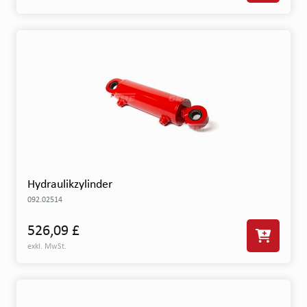
Hydraulikzylinder
092.02514
526,09 £
exkl. MwSt.