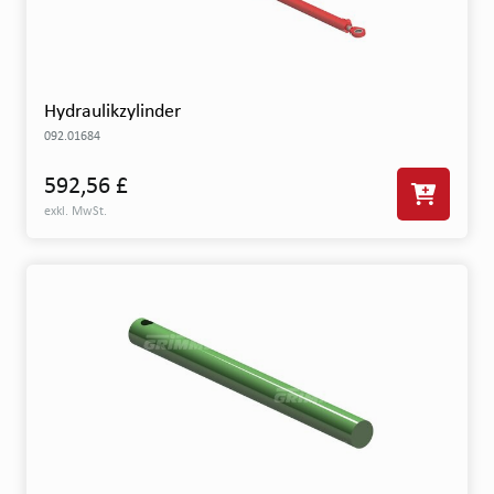
Hydraulikzylinder
092.01684
592,56 £
exkl. MwSt.