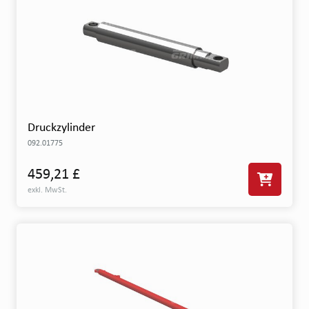
Druckzylinder
092.01775
459,21 £
exkl. MwSt.