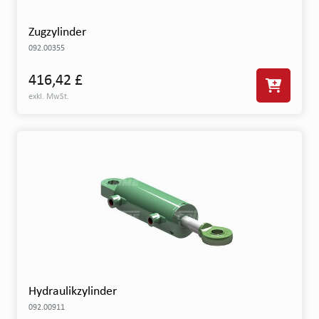
Zugzylinder
092.00355
416,42 £
exkl. MwSt.
Hydraulikzylinder
092.00911