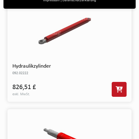
Hydraulikzylinder
092.02222
826,51 £
exkl. MwSt.