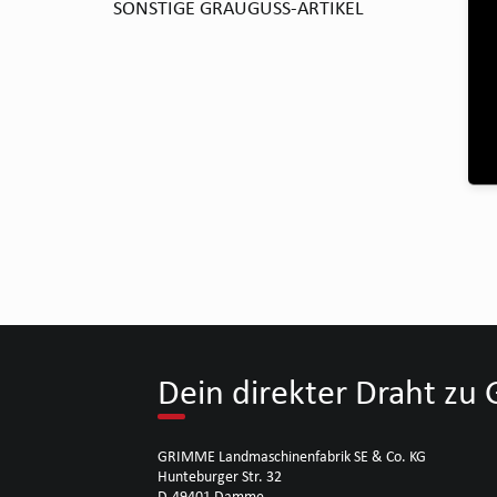
SONSTIGE GRAUGUSS-ARTIKEL
Dein direkter Draht z
GRIMME Landmaschinenfabrik SE & Co. KG
Hunteburger Str. 32
D-49401 Damme