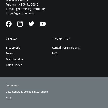
D-49401 Damme
Telefon: +49 5491 666-0
E-Mail: grimme@grimme.de
https://grimme.com
GEHE ZU
INFORMATION
Ersatzteile
Kontaktieren Sie uns
Service
FAQ
Merchandise
Parts Finder
Impressum
Datenschutz & Cookie Einstellungen
AGB