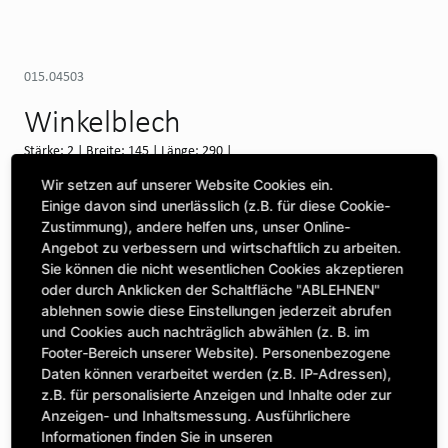
015.04503
Winkelblech
Stärke: 2 | Breite: 145 | Länge: 290 |
Wir setzen auf unserer Website Cookies ein.
Verfügbar auf Anfrage (Swineshead)
Einige davon sind unerlässlich (z.B. für diese Cookie-
Zustimmung), andere helfen uns, unser Online-
WEITERE DEPOTS
Angebot zu verbessern und wirtschaftlich zu arbeiten.
Sie können die nicht wesentlichen Cookies akzeptieren
Maschine auswählen, um Kompatibilität zu sehen
oder durch Anklicken der Schaltfläche "ABLEHNEN"
MASCHINE AUSWÄHLEN
ablehnen sowie diese Einstellungen jederzeit abrufen
und Cookies auch nachträglich abwählen (z. B. im
Footer-Bereich unserer Website). Personenbezogene
Daten können verarbeitet werden (z.B. IP-Adressen),
CLICK & COLLECT
z.B. für personalisierte Anzeigen und Inhalte oder zur
Bestellungen bei Deinem bevorzugten Standort abholen
Anzeigen- und Inhaltsmessung. Ausführlichere
Informationen finden Sie in unseren