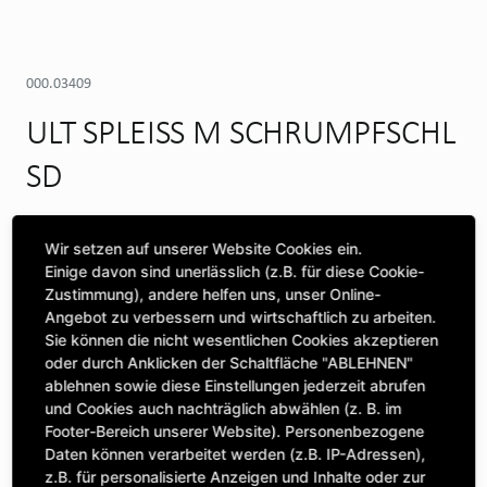
000.03409
ULT SPLEISS M SCHRUMPFSCHL
SD
Verfügbar auf Anfrage (Swineshead)
Wir setzen auf unserer Website Cookies ein.
WEITERE DEPOTS
Einige davon sind unerlässlich (z.B. für diese Cookie-
Zustimmung), andere helfen uns, unser Online-
Maschine auswählen, um Kompatibilität zu sehen
Angebot zu verbessern und wirtschaftlich zu arbeiten.
Sie können die nicht wesentlichen Cookies akzeptieren
MASCHINE AUSWÄHLEN
oder durch Anklicken der Schaltfläche "ABLEHNEN"
ablehnen sowie diese Einstellungen jederzeit abrufen
und Cookies auch nachträglich abwählen (z. B. im
Footer-Bereich unserer Website). Personenbezogene
CLICK & COLLECT
Daten können verarbeitet werden (z.B. IP-Adressen),
Bestellungen bei Deinem bevorzugten Standort abholen
z.B. für personalisierte Anzeigen und Inhalte oder zur