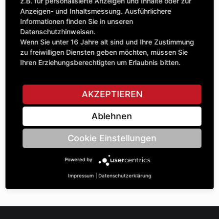
Anzahl
z.B. für personalisierte Anzeigen und Inhalte oder zur
161,18 £
1
Anzeigen- und Inhaltsmessung. Ausführlichere
exkl. MwSt.
Informationen finden Sie in unseren
Datenschutzhinweisen.
IN DEN WARENKORB
Wenn Sie unter 16 Jahre alt sind und Ihre Zustimmung
zu freiwilligen Diensten geben möchten, müssen Sie
Ihren Erziehungsberechtigten um Erlaubnis bitten.
STELLE EINE FRAGE
AKZEPTIEREN
Ablehnen
Spezifikationen
Cookie Einstellungen
BESCHREIBUNG
Powered by
SPANNLAGER(GEHÄUSE) | KugelØ: KUGEL62 | Abmessung 2:
39 |
Impressum
|
Datenschutzerklärung