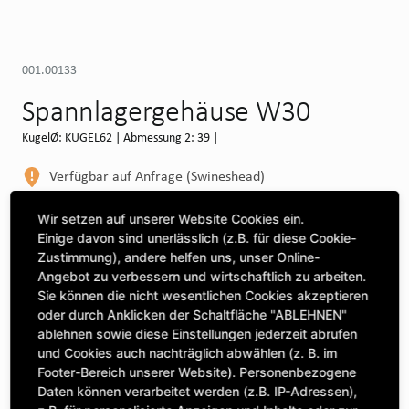
001.00133
Spannlagergehäuse W30
KugelØ: KUGEL62 | Abmessung 2: 39 |
Verfügbar auf Anfrage (Swineshead)
WEITERE DEPOTS
Wir setzen auf unserer Website Cookies ein.
Einige davon sind unerlässlich (z.B. für diese Cookie-
Maschine auswählen, um Kompatibilität zu sehen
Zustimmung), andere helfen uns, unser Online-
Angebot zu verbessern und wirtschaftlich zu arbeiten.
MASCHINE AUSWÄHLEN
Sie können die nicht wesentlichen Cookies akzeptieren
oder durch Anklicken der Schaltfläche "ABLEHNEN"
ablehnen sowie diese Einstellungen jederzeit abrufen
CLICK & COLLECT
und Cookies auch nachträglich abwählen (z. B. im
Bestellungen bei Deinem bevorzugten Standort abholen
Footer-Bereich unserer Website). Personenbezogene
Daten können verarbeitet werden (z.B. IP-Adressen),