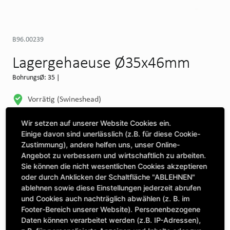
B96.00239
Lagergehaeuse Ø35x46mm
BohrungsØ: 35 |
Vorrätig (Swineshead)
WEITERE DEPOTS
Wir setzen auf unserer Website Cookies ein.
Einige davon sind unerlässlich (z.B. für diese Cookie-
Maschine auswählen, um Kompatibilität zu sehen
Zustimmung), andere helfen uns, unser Online-
Angebot zu verbessern und wirtschaftlich zu arbeiten.
MASCHINE AUSWÄHLEN
Sie können die nicht wesentlichen Cookies akzeptieren
oder durch Anklicken der Schaltfläche "ABLEHNEN"
ablehnen sowie diese Einstellungen jederzeit abrufen
CLICK & COLLECT
und Cookies auch nachträglich abwählen (z. B. im
Bestellungen bei Deinem bevorzugten Standort abholen
Footer-Bereich unserer Website). Personenbezogene
Daten können verarbeitet werden (z.B. IP-Adressen),