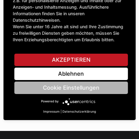
Anzahl
z.B. für personalisierte Anzeigen und Inhalte oder zur
39,65 £
1
Anzeigen- und Inhaltsmessung. Ausführlichere
exkl. MwSt.
Informationen finden Sie in unseren
Datenschutzhinweisen.
IN DEN WARENKORB
Wenn Sie unter 16 Jahre alt sind und Ihre Zustimmung
zu freiwilligen Diensten geben möchten, müssen Sie
Ihren Erziehungsberechtigten um Erlaubnis bitten.
STELLE EINE FRAGE
AKZEPTIEREN
Ablehnen
Spezifikationen
Cookie Einstellungen
BESCHREIBUNG
Powered by
FLANSCHLAGER MIT RUNdeM GUSSGEHÄUSE UND ZENT... |
BohrungsØ: 35 |
Impressum
|
Datenschutzerklärung