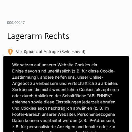
006.00247
Lagerarm Rechts
Verfügbar auf Anfrage (Swineshead)
WEITERE DEPOTS
Wir setzen auf unserer Website Cookies ein.
Einige davon sind unerlässlich (z.B. für diese Cookie-
Maschine auswählen, um Kompatibilität zu sehen
Zustimmung), andere helfen uns, unser Online-
Angebot zu verbessern und wirtschaftlich zu arbeiten.
MASCHINE AUSWÄHLEN
Sie können die nicht wesentlichen Cookies akzeptieren
oder durch Anklicken der Schaltfläche "ABLEHNEN"
ablehnen sowie diese Einstellungen jederzeit abrufen
CLICK & COLLECT
und Cookies auch nachträglich abwählen (z. B. im
Bestellungen bei Deinem bevorzugten Standort abholen
Footer-Bereich unserer Website). Personenbezogene
Daten können verarbeitet werden (z.B. IP-Adressen),
z.B. für personalisierte Anzeigen und Inhalte oder zur
Anzahl
345,02 £