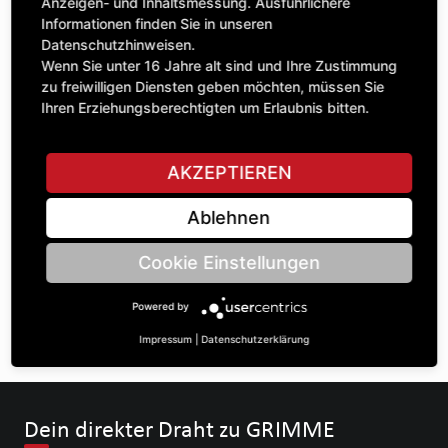
1
Anzeigen- und Inhaltsmessung. Ausführlichere
exkl. MwSt.
Informationen finden Sie in unseren
Datenschutzhinweisen.
Wenn Sie unter 16 Jahre alt sind und Ihre Zustimmung
IN DEN WARENKORB
zu freiwilligen Diensten geben möchten, müssen Sie
Ihren Erziehungsberechtigten um Erlaubnis bitten.
STELLE EINE FRAGE
AKZEPTIEREN
Ablehnen
Spezifikationen
Cookie Einstellungen
BESCHREIBUNG
Powered by
SONSTIGE SPHÄROGUSS-ARTIKEL
Impressum
|
Datenschutzerklärung
Dein direkter Draht zu GRIMME