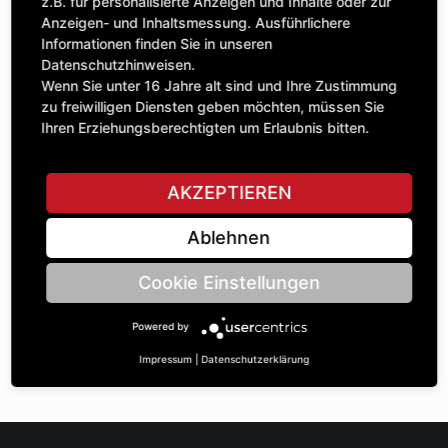
Anzahl
z.B. für personalisierte Anzeigen und Inhalte oder zur
44,96 £
1
Anzeigen- und Inhaltsmessung. Ausführlichere
exkl. MwSt.
Informationen finden Sie in unseren
Datenschutzhinweisen.
IN DEN WARENKORB
Wenn Sie unter 16 Jahre alt sind und Ihre Zustimmung
zu freiwilligen Diensten geben möchten, müssen Sie
Ihren Erziehungsberechtigten um Erlaubnis bitten.
STELLE EINE FRAGE
AKZEPTIEREN
Ablehnen
Spezifikationen
Cookie Einstellungen
BESCHREIBUNG
Powered by
KETTENRÄdeR EINFACH 5/8“ | Zähnezahl A: 14 | BohrungsØ
B: 25 | Länge C: 35 |
Impressum
|
Datenschutzerklärung