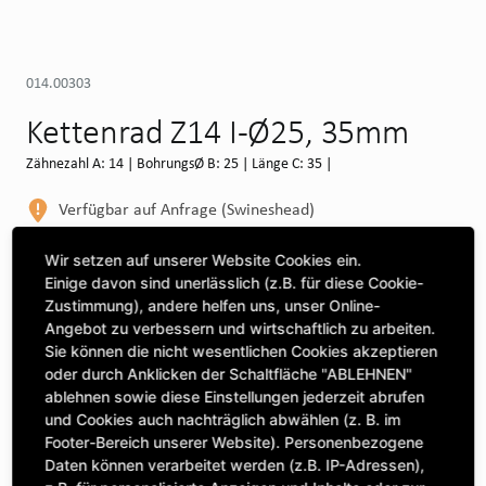
014.00303
Kettenrad Z14 I-Ø25, 35mm
Zähnezahl A: 14 | BohrungsØ B: 25 | Länge C: 35 |
Verfügbar auf Anfrage (Swineshead)
WEITERE DEPOTS
Wir setzen auf unserer Website Cookies ein.
Einige davon sind unerlässlich (z.B. für diese Cookie-
Maschine auswählen, um Kompatibilität zu sehen
Zustimmung), andere helfen uns, unser Online-
Angebot zu verbessern und wirtschaftlich zu arbeiten.
MASCHINE AUSWÄHLEN
Sie können die nicht wesentlichen Cookies akzeptieren
oder durch Anklicken der Schaltfläche "ABLEHNEN"
ablehnen sowie diese Einstellungen jederzeit abrufen
CLICK & COLLECT
und Cookies auch nachträglich abwählen (z. B. im
Bestellungen bei Deinem bevorzugten Standort abholen
Footer-Bereich unserer Website). Personenbezogene
Daten können verarbeitet werden (z.B. IP-Adressen),