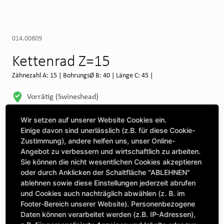
014.00809
Kettenrad Z=15
Zähnezahl A: 15 | BohrungsØ B: 40 | Länge C: 45 |
Vorrätig (Swineshead)
WEITERE DEPOTS
Wir setzen auf unserer Website Cookies ein.
Einige davon sind unerlässlich (z.B. für diese Cookie-
Maschine auswählen, um Kompatibilität zu sehen
Zustimmung), andere helfen uns, unser Online-
Angebot zu verbessern und wirtschaftlich zu arbeiten.
MASCHINE AUSWÄHLEN
Sie können die nicht wesentlichen Cookies akzeptieren
oder durch Anklicken der Schaltfläche "ABLEHNEN"
ablehnen sowie diese Einstellungen jederzeit abrufen
CLICK & COLLECT
und Cookies auch nachträglich abwählen (z. B. im
Bestellungen bei Deinem bevorzugten Standort abholen
Footer-Bereich unserer Website). Personenbezogene
Daten können verarbeitet werden (z.B. IP-Adressen),