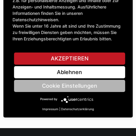
Anzahl
z.B. für personalisierte Anzeigen und Inhalte oder zur
240,81 £
1
Anzeigen- und Inhaltsmessung. Ausführlichere
exkl. MwSt.
Informationen finden Sie in unseren
Datenschutzhinweisen.
IN DEN WARENKORB
Wenn Sie unter 16 Jahre alt sind und Ihre Zustimmung
zu freiwilligen Diensten geben möchten, müssen Sie
Ihren Erziehungsberechtigten um Erlaubnis bitten.
STELLE EINE FRAGE
AKZEPTIEREN
Ablehnen
Spezifikationen
Cookie Einstellungen
BESCHREIBUNG
Powered by
KETTENRÄdeR EINFACH ¾“ | Zähnezahl A: 15 | BohrungsØ B:
40 | Länge C: 45 |
Impressum
|
Datenschutzerklärung