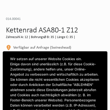
014.00041
Kettenrad ASA80-1 Z12
Zähnezahl A: 12 | BohrungsØ B: 35 | Länge C: 35 |
Verfügbar auf Anfrage (Swineshead)
WEITERE DEPOTS
Wir setzen auf unserer Website Cookies ein.
Einige davon sind unerlässlich (z.B. für diese Cookie-
Maschine auswählen, um Kompatibilität zu sehen
Zustimmung), andere helfen uns, unser Online-
Angebot zu verbessern und wirtschaftlich zu arbeiten.
MASCHINE AUSWÄHLEN
Sie können die nicht wesentlichen Cookies akzeptieren
oder durch Anklicken der Schaltfläche "ABLEHNEN"
ablehnen sowie diese Einstellungen jederzeit abrufen
CLICK & COLLECT
und Cookies auch nachträglich abwählen (z. B. im
Bestellungen bei Deinem bevorzugten Standort abholen
Footer-Bereich unserer Website). Personenbezogene
Daten können verarbeitet werden (z.B. IP-Adressen),