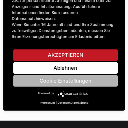
Anzahl
z.B. für personalisierte Anzeigen und Inhalte oder zur
65,59 £
1
Anzeigen- und Inhaltsmessung. Ausführlichere
exkl. MwSt.
Informationen finden Sie in unseren
Datenschutzhinweisen.
IN DEN WARENKORB
Wenn Sie unter 16 Jahre alt sind und Ihre Zustimmung
zu freiwilligen Diensten geben möchten, müssen Sie
Ihren Erziehungsberechtigten um Erlaubnis bitten.
STELLE EINE FRAGE
AKZEPTIEREN
Ablehnen
Spezifikationen
Cookie Einstellungen
BESCHREIBUNG
Powered by
KETTENRÄdeR EINFACH 1“ | Zähnezahl A: 12 | BohrungsØ B:
35 | Länge C: 35 |
Impressum
|
Datenschutzerklärung