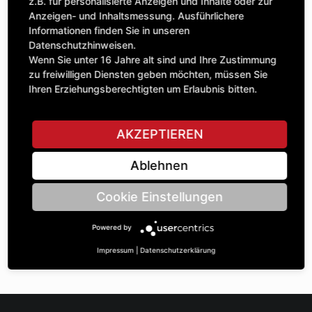
Anzahl
z.B. für personalisierte Anzeigen und Inhalte oder zur
43,94 £
1
Anzeigen- und Inhaltsmessung. Ausführlichere
exkl. MwSt.
Informationen finden Sie in unseren
Datenschutzhinweisen.
IN DEN WARENKORB
Wenn Sie unter 16 Jahre alt sind und Ihre Zustimmung
zu freiwilligen Diensten geben möchten, müssen Sie
Ihren Erziehungsberechtigten um Erlaubnis bitten.
STELLE EINE FRAGE
AKZEPTIEREN
Ablehnen
Spezifikationen
Cookie Einstellungen
BESCHREIBUNG
Powered by
KETTENRÄdeR EINFACH ¾“ | Zähnezahl A: 15 | BohrungsØ B:
35 | Länge C: 30 |
Impressum
|
Datenschutzerklärung