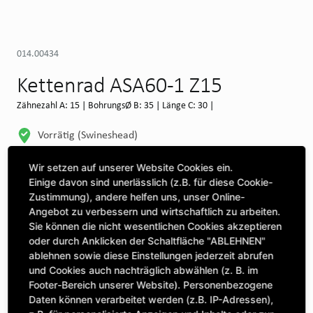
014.00434
Kettenrad ASA60-1 Z15
Zähnezahl A: 15 | BohrungsØ B: 35 | Länge C: 30 |
Vorrätig (Swineshead)
WEITERE DEPOTS
Wir setzen auf unserer Website Cookies ein.
Einige davon sind unerlässlich (z.B. für diese Cookie-
Maschine auswählen, um Kompatibilität zu sehen
Zustimmung), andere helfen uns, unser Online-
Angebot zu verbessern und wirtschaftlich zu arbeiten.
MASCHINE AUSWÄHLEN
Sie können die nicht wesentlichen Cookies akzeptieren
oder durch Anklicken der Schaltfläche "ABLEHNEN"
ablehnen sowie diese Einstellungen jederzeit abrufen
CLICK & COLLECT
und Cookies auch nachträglich abwählen (z. B. im
Bestellungen bei Deinem bevorzugten Standort abholen
Footer-Bereich unserer Website). Personenbezogene
Daten können verarbeitet werden (z.B. IP-Adressen),