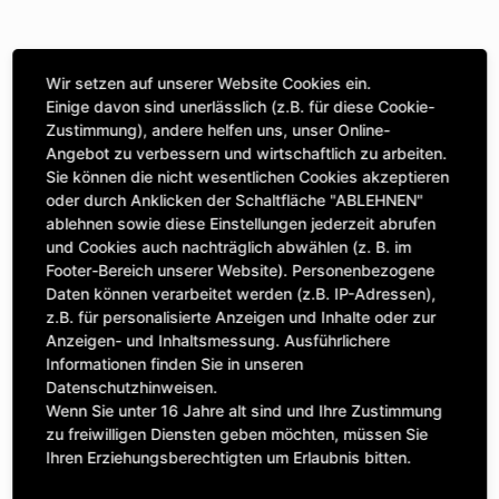
STELLE EINE FRAGE
Wir setzen auf unserer Website Cookies ein.
Einige davon sind unerlässlich (z.B. für diese Cookie-
Zustimmung), andere helfen uns, unser Online-
Angebot zu verbessern und wirtschaftlich zu arbeiten.
Spezifikationen
Sie können die nicht wesentlichen Cookies akzeptieren
oder durch Anklicken der Schaltfläche "ABLEHNEN"
ablehnen sowie diese Einstellungen jederzeit abrufen
BESCHREIBUNG
und Cookies auch nachträglich abwählen (z. B. im
KETTENRÄdeR EINFACH 5/8“ | Zähnezahl A: 21 | BohrungsØ
Footer-Bereich unserer Website). Personenbezogene
Daten können verarbeitet werden (z.B. IP-Adressen),
B: 20 | Länge C: 22 |
z.B. für personalisierte Anzeigen und Inhalte oder zur
Anzeigen- und Inhaltsmessung. Ausführlichere
Informationen finden Sie in unseren
Datenschutzhinweisen.
Enhaltene Einzelteile
Wenn Sie unter 16 Jahre alt sind und Ihre Zustimmung
zu freiwilligen Diensten geben möchten, müssen Sie
Dieser Artikel beinhaltet die folgenden Einzelteile:
Ihren Erziehungsberechtigten um Erlaubnis bitten.