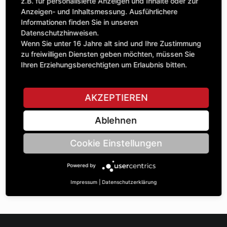
Anzahl
z.B. für personalisierte Anzeigen und Inhalte oder zur
58,69 £
1
Anzeigen- und Inhaltsmessung. Ausführlichere
exkl. MwSt.
Informationen finden Sie in unseren
Datenschutzhinweisen.
IN DEN WARENKORB
Wenn Sie unter 16 Jahre alt sind und Ihre Zustimmung
zu freiwilligen Diensten geben möchten, müssen Sie
Ihren Erziehungsberechtigten um Erlaubnis bitten.
STELLE EINE FRAGE
AKZEPTIEREN
Ablehnen
Spezifikationen
Cookie Einstellungen
BESCHREIBUNG
Powered by
KETTENRÄdeR EINFACH 5/8“ | Zähnezahl A: 21 | BohrungsØ
B: 25 | Länge C: 20 |
Impressum
|
Datenschutzerklärung