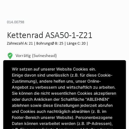
014.00798
Kettenrad ASA50-1-Z21
Zähnezahl A: 21 | BohrungsØ B: 25 | Länge C: 20 |
Vorrätig (Swineshead)
WEITERE DEPOTS
Wir setzen auf unserer Website Cookies ein.
Einige davon sind unerlässlich (z.B. für diese Cookie-
Maschine auswählen, um Kompatibilität zu sehen
Zustimmung), andere helfen uns, unser Online-
Angebot zu verbessern und wirtschaftlich zu arbeiten.
MASCHINE AUSWÄHLEN
Sie können die nicht wesentlichen Cookies akzeptieren
oder durch Anklicken der Schaltfläche "ABLEHNEN"
ablehnen sowie diese Einstellungen jederzeit abrufen
CLICK & COLLECT
und Cookies auch nachträglich abwählen (z. B. im
Bestellungen bei Deinem bevorzugten Standort abholen
Footer-Bereich unserer Website). Personenbezogene
Daten können verarbeitet werden (z.B. IP-Adressen),