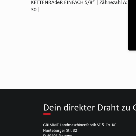
KETTENRÄdeR EINFACH 5/8“ | Zähnezahl A: 14 |
30 |
Dein direkter Draht z
GRIMME Landmaschinenfabrik SE & Co. KG
Hunteburger Str. 32
D-49401 Damme