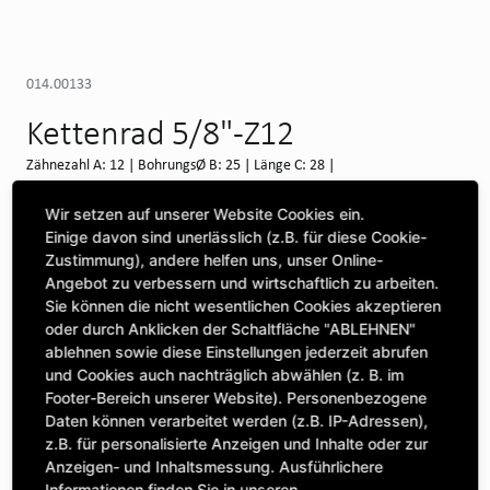
014.00133
Kettenrad 5/8"-Z12
Zähnezahl A: 12 | BohrungsØ B: 25 | Länge C: 28 |
Verfügbar auf Anfrage (Swineshead)
Wir setzen auf unserer Website Cookies ein.
Einige davon sind unerlässlich (z.B. für diese Cookie-
WEITERE DEPOTS
Zustimmung), andere helfen uns, unser Online-
Angebot zu verbessern und wirtschaftlich zu arbeiten.
Maschine auswählen, um Kompatibilität zu sehen
Sie können die nicht wesentlichen Cookies akzeptieren
oder durch Anklicken der Schaltfläche "ABLEHNEN"
MASCHINE AUSWÄHLEN
ablehnen sowie diese Einstellungen jederzeit abrufen
und Cookies auch nachträglich abwählen (z. B. im
Footer-Bereich unserer Website). Personenbezogene
CLICK & COLLECT
Daten können verarbeitet werden (z.B. IP-Adressen),
Bestellungen bei Deinem bevorzugten Standort abholen
z.B. für personalisierte Anzeigen und Inhalte oder zur
Anzeigen- und Inhaltsmessung. Ausführlichere
Informationen finden Sie in unseren