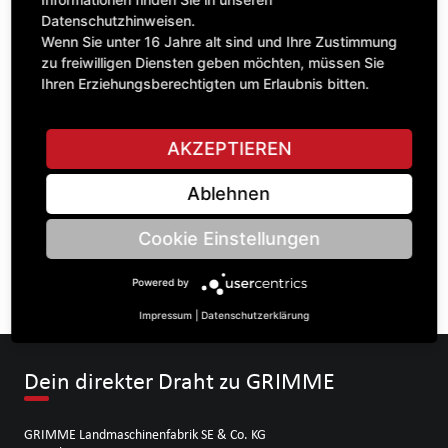
Datenschutzhinweisen.
Wenn Sie unter 16 Jahre alt sind und Ihre Zustimmung
zu freiwilligen Diensten geben möchten, müssen Sie
STELLE EINE FRAGE
Ihren Erziehungsberechtigten um Erlaubnis bitten.
AKZEPTIEREN
Spezifikationen
Ablehnen
BESCHREIBUNG
Cookie Einstellungen
KETTENRÄdeR EINFACH 5/8“ | Zähnezahl A: 12 | BohrungsØ
B: 25 | Länge C: 28 |
Powered by
Impressum
|
Datenschutzerklärung
Dein direkter Draht zu GRIMME
GRIMME Landmaschinenfabrik SE & Co. KG