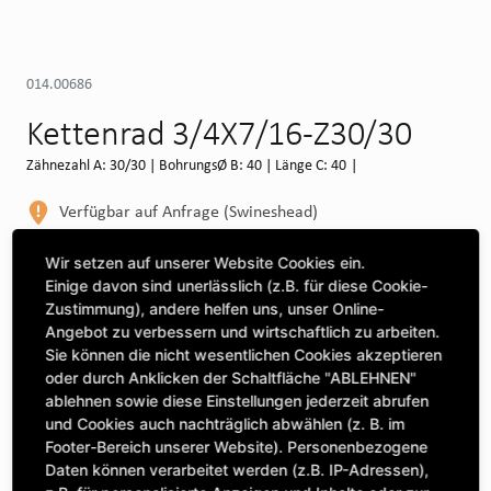
014.00686
Kettenrad 3/4X7/16-Z30/30
Zähnezahl A: 30/30 | BohrungsØ B: 40 | Länge C: 40 |
Verfügbar auf Anfrage (Swineshead)
WEITERE DEPOTS
Wir setzen auf unserer Website Cookies ein.
Einige davon sind unerlässlich (z.B. für diese Cookie-
Maschine auswählen, um Kompatibilität zu sehen
Zustimmung), andere helfen uns, unser Online-
Angebot zu verbessern und wirtschaftlich zu arbeiten.
MASCHINE AUSWÄHLEN
Sie können die nicht wesentlichen Cookies akzeptieren
oder durch Anklicken der Schaltfläche "ABLEHNEN"
ablehnen sowie diese Einstellungen jederzeit abrufen
CLICK & COLLECT
und Cookies auch nachträglich abwählen (z. B. im
Bestellungen bei Deinem bevorzugten Standort abholen
Footer-Bereich unserer Website). Personenbezogene
Daten können verarbeitet werden (z.B. IP-Adressen),