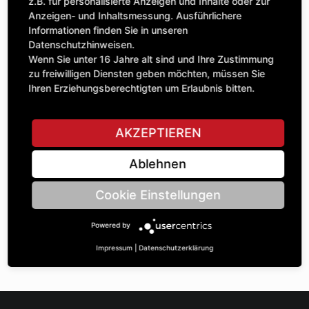
Anzahl
z.B. für personalisierte Anzeigen und Inhalte oder zur
144,33 £
1
Anzeigen- und Inhaltsmessung. Ausführlichere
exkl. MwSt.
Informationen finden Sie in unseren
Datenschutzhinweisen.
IN DEN WARENKORB
Wenn Sie unter 16 Jahre alt sind und Ihre Zustimmung
zu freiwilligen Diensten geben möchten, müssen Sie
Ihren Erziehungsberechtigten um Erlaubnis bitten.
STELLE EINE FRAGE
AKZEPTIEREN
Ablehnen
Spezifikationen
Cookie Einstellungen
BESCHREIBUNG
Powered by
KETTENRÄdeR ZWEIFACH ¾“ | Zähnezahl A: 30/30 |
BohrungsØ B: 40 | Länge C: 40 |
Impressum
|
Datenschutzerklärung