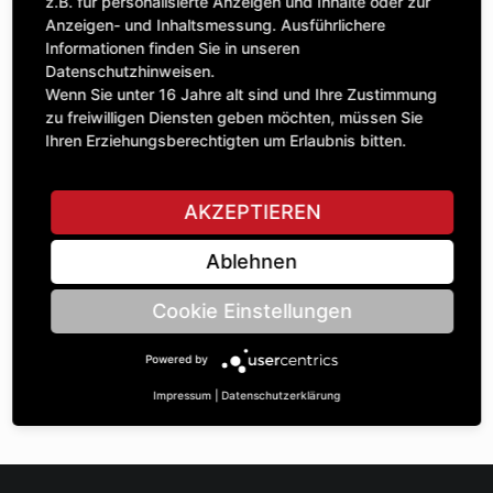
Anzahl
z.B. für personalisierte Anzeigen und Inhalte oder zur
65,40 £
1
Anzeigen- und Inhaltsmessung. Ausführlichere
exkl. MwSt.
Informationen finden Sie in unseren
Datenschutzhinweisen.
IN DEN WARENKORB
Wenn Sie unter 16 Jahre alt sind und Ihre Zustimmung
zu freiwilligen Diensten geben möchten, müssen Sie
Ihren Erziehungsberechtigten um Erlaubnis bitten.
STELLE EINE FRAGE
AKZEPTIEREN
Ablehnen
Spezifikationen
Cookie Einstellungen
BESCHREIBUNG
Powered by
KETTENRÄdeR ZWEIFACH ¾“ | Zähnezahl A: 14/14 |
BohrungsØ B: 25 | Länge C: 40 |
Impressum
|
Datenschutzerklärung