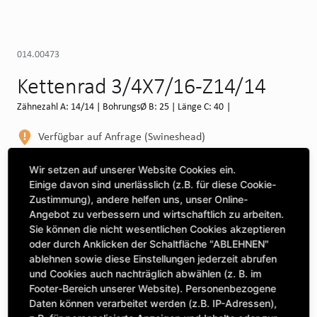
014.00473
Kettenrad 3/4X7/16-Z14/14
Zähnezahl A: 14/14 | BohrungsØ B: 25 | Länge C: 40 |
Verfügbar auf Anfrage (Swineshead)
WEITERE DEPOTS
Wir setzen auf unserer Website Cookies ein.
Einige davon sind unerlässlich (z.B. für diese Cookie-
Maschine auswählen, um Kompatibilität zu sehen
Zustimmung), andere helfen uns, unser Online-
Angebot zu verbessern und wirtschaftlich zu arbeiten.
MASCHINE AUSWÄHLEN
Sie können die nicht wesentlichen Cookies akzeptieren
oder durch Anklicken der Schaltfläche "ABLEHNEN"
ablehnen sowie diese Einstellungen jederzeit abrufen
CLICK & COLLECT
und Cookies auch nachträglich abwählen (z. B. im
Bestellungen bei Deinem bevorzugten Standort abholen
Footer-Bereich unserer Website). Personenbezogene
Daten können verarbeitet werden (z.B. IP-Adressen),