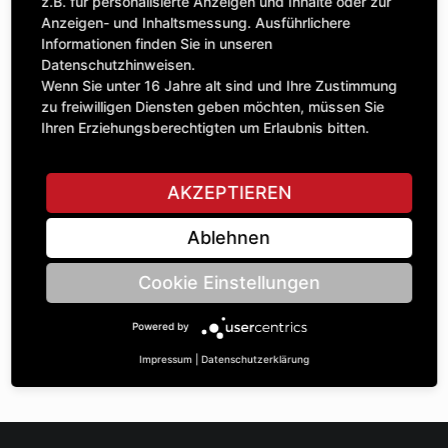
Anzahl
z.B. für personalisierte Anzeigen und Inhalte oder zur
195,40 £
1
Anzeigen- und Inhaltsmessung. Ausführlichere
exkl. MwSt.
Informationen finden Sie in unseren
Datenschutzhinweisen.
IN DEN WARENKORB
Wenn Sie unter 16 Jahre alt sind und Ihre Zustimmung
zu freiwilligen Diensten geben möchten, müssen Sie
Ihren Erziehungsberechtigten um Erlaubnis bitten.
STELLE EINE FRAGE
AKZEPTIEREN
Ablehnen
Spezifikationen
Cookie Einstellungen
BESCHREIBUNG
Powered by
KETTENRÄdeR ZWEIFACH UNGLEICH ¾“ | Zähnezahl A:
29/26 | BohrungsØ B: 35 | Länge C: 40 |
Impressum
|
Datenschutzerklärung