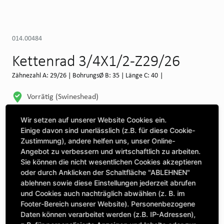
014.00484
Kettenrad 3/4X1/2-Z29/26
Zähnezahl A: 29/26 | BohrungsØ B: 35 | Länge C: 40 |
Vorrätig (Swineshead)
WEITERE DEPOTS
Wir setzen auf unserer Website Cookies ein.
Einige davon sind unerlässlich (z.B. für diese Cookie-
Maschine auswählen, um Kompatibilität zu sehen
Zustimmung), andere helfen uns, unser Online-
Angebot zu verbessern und wirtschaftlich zu arbeiten.
MASCHINE AUSWÄHLEN
Sie können die nicht wesentlichen Cookies akzeptieren
oder durch Anklicken der Schaltfläche "ABLEHNEN"
ablehnen sowie diese Einstellungen jederzeit abrufen
CLICK & COLLECT
und Cookies auch nachträglich abwählen (z. B. im
Bestellungen bei Deinem bevorzugten Standort abholen
Footer-Bereich unserer Website). Personenbezogene
Daten können verarbeitet werden (z.B. IP-Adressen),