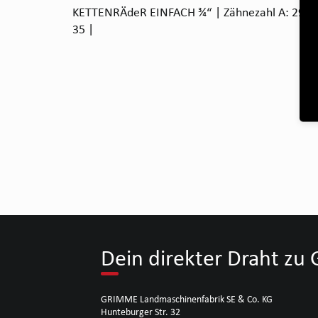
KETTENRÄdeR EINFACH ¾“ | Zähnezahl A: 29 | B
35 |
Dein direkter Draht z
GRIMME Landmaschinenfabrik SE & Co. KG
Hunteburger Str. 32