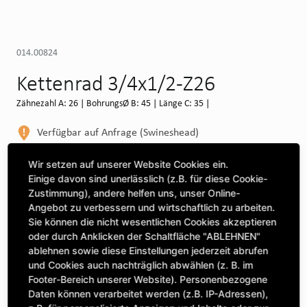
014.00824
Kettenrad 3/4x1/2-Z26
Zähnezahl A: 26 | BohrungsØ B: 45 | Länge C: 35 |
Verfügbar auf Anfrage (Swineshead)
WEITERE DEPOTS
Wir setzen auf unserer Website Cookies ein.
Einige davon sind unerlässlich (z.B. für diese Cookie-
Maschine auswählen, um Kompatibilität zu sehen
Zustimmung), andere helfen uns, unser Online-
Angebot zu verbessern und wirtschaftlich zu arbeiten.
MASCHINE AUSWÄHLEN
Sie können die nicht wesentlichen Cookies akzeptieren
oder durch Anklicken der Schaltfläche "ABLEHNEN"
ablehnen sowie diese Einstellungen jederzeit abrufen
CLICK & COLLECT
und Cookies auch nachträglich abwählen (z. B. im
Bestellungen bei Deinem bevorzugten Standort abholen
Footer-Bereich unserer Website). Personenbezogene
Daten können verarbeitet werden (z.B. IP-Adressen),