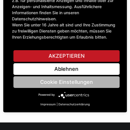
Anzahl
z.B. für personalisierte Anzeigen und Inhalte oder zur
88,24 £
1
Anzeigen- und Inhaltsmessung. Ausführlichere
exkl. MwSt.
Informationen finden Sie in unseren
Datenschutzhinweisen.
IN DEN WARENKORB
Wenn Sie unter 16 Jahre alt sind und Ihre Zustimmung
zu freiwilligen Diensten geben möchten, müssen Sie
Ihren Erziehungsberechtigten um Erlaubnis bitten.
STELLE EINE FRAGE
AKZEPTIEREN
Ablehnen
Spezifikationen
Cookie Einstellungen
BESCHREIBUNG
Powered by
KETTENRÄdeR EINFACH ¾“ | Zähnezahl A: 26 | BohrungsØ B:
45 | Länge C: 35 |
Impressum
|
Datenschutzerklärung