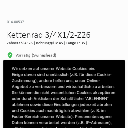
014.00537
Kettenrad 3/4X1/2-Z26
Zähnezahl A: 26 | BohrungsØ B: 45 | Länge C: 35 |
Vorrätig (Swineshead)
WEITERE DEPOTS
Wir setzen auf unserer Website Cookies ein.
Einige davon sind unerlässlich (z.B. für diese Cookie-
Maschine auswählen, um Kompatibilität zu sehen
Zustimmung), andere helfen uns, unser Online-
Angebot zu verbessern und wirtschaftlich zu arbeiten.
MASCHINE AUSWÄHLEN
Sie können die nicht wesentlichen Cookies akzeptieren
oder durch Anklicken der Schaltfläche "ABLEHNEN"
ablehnen sowie diese Einstellungen jederzeit abrufen
CLICK & COLLECT
und Cookies auch nachträglich abwählen (z. B. im
Bestellungen bei Deinem bevorzugten Standort abholen
Footer-Bereich unserer Website). Personenbezogene
Daten können verarbeitet werden (z.B. IP-Adressen),