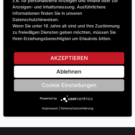
Anzahl
z.B. für personalisierte Anzeigen und Inhalte oder zur
133,77 £
1
Anzeigen- und Inhaltsmessung. Ausführlichere
exkl. MwSt.
Informationen finden Sie in unseren
Datenschutzhinweisen.
IN DEN WARENKORB
Wenn Sie unter 16 Jahre alt sind und Ihre Zustimmung
zu freiwilligen Diensten geben möchten, müssen Sie
Ihren Erziehungsberechtigten um Erlaubnis bitten.
STELLE EINE FRAGE
AKZEPTIEREN
Ablehnen
Spezifikationen
Cookie Einstellungen
BESCHREIBUNG
Powered by
KETTENRÄdeR EINFACH ¾“ | Zähnezahl A: 24 | BohrungsØ B:
35 | Länge C: 35 |
Impressum
|
Datenschutzerklärung