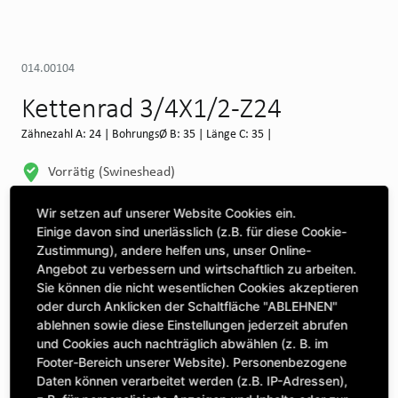
014.00104
Kettenrad 3/4X1/2-Z24
Zähnezahl A: 24 | BohrungsØ B: 35 | Länge C: 35 |
Vorrätig (Swineshead)
WEITERE DEPOTS
Wir setzen auf unserer Website Cookies ein.
Einige davon sind unerlässlich (z.B. für diese Cookie-
Maschine auswählen, um Kompatibilität zu sehen
Zustimmung), andere helfen uns, unser Online-
Angebot zu verbessern und wirtschaftlich zu arbeiten.
MASCHINE AUSWÄHLEN
Sie können die nicht wesentlichen Cookies akzeptieren
oder durch Anklicken der Schaltfläche "ABLEHNEN"
ablehnen sowie diese Einstellungen jederzeit abrufen
CLICK & COLLECT
und Cookies auch nachträglich abwählen (z. B. im
Bestellungen bei Deinem bevorzugten Standort abholen
Footer-Bereich unserer Website). Personenbezogene
Daten können verarbeitet werden (z.B. IP-Adressen),