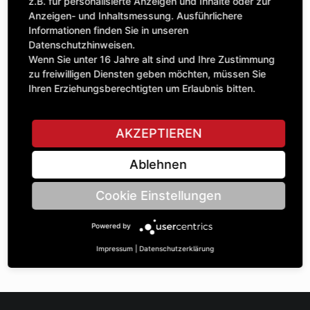
Anzahl
z.B. für personalisierte Anzeigen und Inhalte oder zur
199,70 £
1
Anzeigen- und Inhaltsmessung. Ausführlichere
exkl. MwSt.
Informationen finden Sie in unseren
Datenschutzhinweisen.
IN DEN WARENKORB
Wenn Sie unter 16 Jahre alt sind und Ihre Zustimmung
zu freiwilligen Diensten geben möchten, müssen Sie
Ihren Erziehungsberechtigten um Erlaubnis bitten.
STELLE EINE FRAGE
AKZEPTIEREN
Ablehnen
Spezifikationen
Cookie Einstellungen
BESCHREIBUNG
Powered by
KETTENRÄdeR EINFACH ¾“ | Zähnezahl A: 23 | BohrungsØ B:
35 | Länge C: 35 |
Impressum
|
Datenschutzerklärung