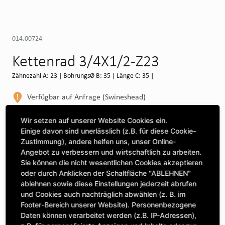
014.00724
Kettenrad 3/4X1/2-Z23
Zähnezahl A: 23 | BohrungsØ B: 35 | Länge C: 35 |
Verfügbar auf Anfrage (Swineshead)
WEITERE DEPOTS
Wir setzen auf unserer Website Cookies ein.
Einige davon sind unerlässlich (z.B. für diese Cookie-
Maschine auswählen, um Kompatibilität zu sehen
Zustimmung), andere helfen uns, unser Online-
Angebot zu verbessern und wirtschaftlich zu arbeiten.
MASCHINE AUSWÄHLEN
Sie können die nicht wesentlichen Cookies akzeptieren
oder durch Anklicken der Schaltfläche "ABLEHNEN"
ablehnen sowie diese Einstellungen jederzeit abrufen
CLICK & COLLECT
und Cookies auch nachträglich abwählen (z. B. im
Bestellungen bei Deinem bevorzugten Standort abholen
Footer-Bereich unserer Website). Personenbezogene
Daten können verarbeitet werden (z.B. IP-Adressen),