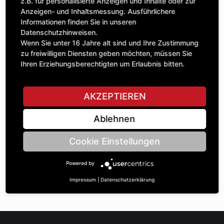
Anzahl
z.B. für personalisierte Anzeigen und Inhalte oder zur
297,05 £
1
Anzeigen- und Inhaltsmessung. Ausführlichere
exkl. MwSt.
Informationen finden Sie in unseren
Datenschutzhinweisen.
IN DEN WARENKORB
Wenn Sie unter 16 Jahre alt sind und Ihre Zustimmung
zu freiwilligen Diensten geben möchten, müssen Sie
Ihren Erziehungsberechtigten um Erlaubnis bitten.
STELLE EINE FRAGE
AKZEPTIEREN
Ablehnen
Spezifikationen
Cookie Einstellungen
BESCHREIBUNG
Powered by
KETTENRÄdeR ZWEIFACH UNGLEICH ¾“ | Zähnezahl A:
21/25 | BohrungsØ B: 55 | Länge C: 45 |
Impressum
|
Datenschutzerklärung