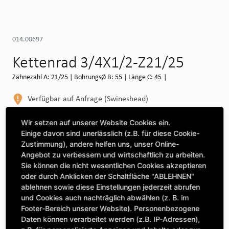
014.00697
Kettenrad 3/4X1/2-Z21/25
Zähnezahl A: 21/25 | BohrungsØ B: 55 | Länge C: 45 |
Verfügbar auf Anfrage (Swineshead)
WEITERE DEPOTS
Wir setzen auf unserer Website Cookies ein.
Einige davon sind unerlässlich (z.B. für diese Cookie-
Maschine auswählen, um Kompatibilität zu sehen
Zustimmung), andere helfen uns, unser Online-
Angebot zu verbessern und wirtschaftlich zu arbeiten.
MASCHINE AUSWÄHLEN
Sie können die nicht wesentlichen Cookies akzeptieren
oder durch Anklicken der Schaltfläche "ABLEHNEN"
ablehnen sowie diese Einstellungen jederzeit abrufen
CLICK & COLLECT
und Cookies auch nachträglich abwählen (z. B. im
Bestellungen bei Deinem bevorzugten Standort abholen
Footer-Bereich unserer Website). Personenbezogene
Daten können verarbeitet werden (z.B. IP-Adressen),