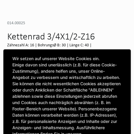
014.00025
Kettenrad 3/4X1/2-Z16
Zähnezahl A: 16 | BohrungsØ B: 30 | Länge C: 40 |
Verfügbar auf Anfrage (Swineshead)
Wir setzen auf unserer Website Cookies ein.
Einige davon sind unerlässlich (z.B. für diese Cookie-
WEITERE DEPOTS
Zustimmung), andere helfen uns, unser Online-
Angebot zu verbessern und wirtschaftlich zu arbeiten.
Maschine auswählen, um Kompatibilität zu sehen
Sie können die nicht wesentlichen Cookies akzeptieren
oder durch Anklicken der Schaltfläche "ABLEHNEN"
MASCHINE AUSWÄHLEN
ablehnen sowie diese Einstellungen jederzeit abrufen
und Cookies auch nachträglich abwählen (z. B. im
Footer-Bereich unserer Website). Personenbezogene
CLICK & COLLECT
Daten können verarbeitet werden (z.B. IP-Adressen),
Bestellungen bei Deinem bevorzugten Standort abholen
z.B. für personalisierte Anzeigen und Inhalte oder zur
Anzeigen- und Inhaltsmessung. Ausführlichere
Informationen finden Sie in unseren