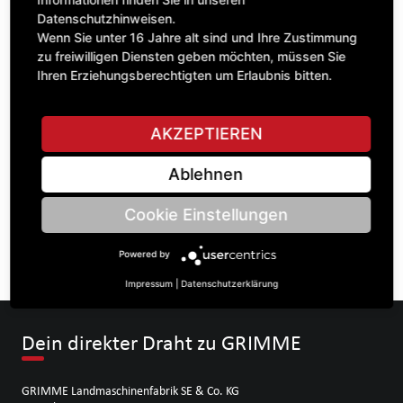
Datenschutzhinweisen.
Wenn Sie unter 16 Jahre alt sind und Ihre Zustimmung
zu freiwilligen Diensten geben möchten, müssen Sie
STELLE EINE FRAGE
Ihren Erziehungsberechtigten um Erlaubnis bitten.
AKZEPTIEREN
Spezifikationen
Ablehnen
BESCHREIBUNG
Cookie Einstellungen
KETTENRÄdeR EINFACH ¾“ | Zähnezahl A: 16 | BohrungsØ B:
30 | Länge C: 40 |
Powered by
Impressum
|
Datenschutzerklärung
Dein direkter Draht zu GRIMME
GRIMME Landmaschinenfabrik SE & Co. KG