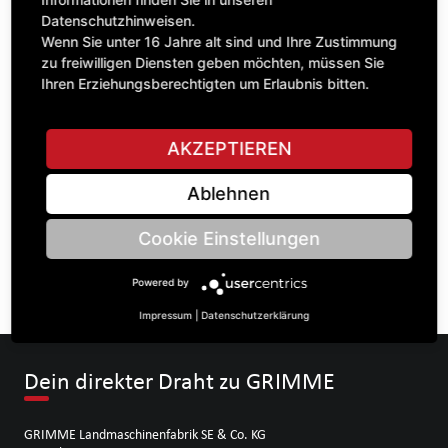
Datenschutzhinweisen.
Wenn Sie unter 16 Jahre alt sind und Ihre Zustimmung
zu freiwilligen Diensten geben möchten, müssen Sie
STELLE EINE FRAGE
Ihren Erziehungsberechtigten um Erlaubnis bitten.
AKZEPTIEREN
Spezifikationen
Ablehnen
BESCHREIBUNG
Cookie Einstellungen
KETTENRÄdeR ZWEIFACH ¾“ | Zähnezahl A: 14/14 |
BohrungsØ B: 35 | Länge C: 40 |
Powered by
Impressum
|
Datenschutzerklärung
Dein direkter Draht zu GRIMME
GRIMME Landmaschinenfabrik SE & Co. KG