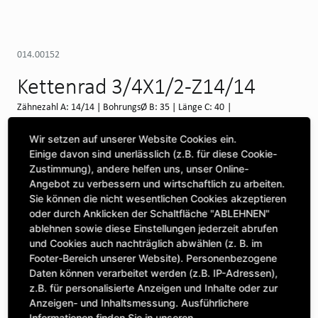
014.00152
Kettenrad 3/4X1/2-Z14/14
Zähnezahl A: 14/14 | BohrungsØ B: 35 | Länge C: 40 |
Verfügbar auf Anfrage (Swineshead)
Wir setzen auf unserer Website Cookies ein.
Einige davon sind unerlässlich (z.B. für diese Cookie-
WEITERE DEPOTS
Zustimmung), andere helfen uns, unser Online-
Angebot zu verbessern und wirtschaftlich zu arbeiten.
Maschine auswählen, um Kompatibilität zu sehen
Sie können die nicht wesentlichen Cookies akzeptieren
oder durch Anklicken der Schaltfläche "ABLEHNEN"
MASCHINE AUSWÄHLEN
ablehnen sowie diese Einstellungen jederzeit abrufen
und Cookies auch nachträglich abwählen (z. B. im
Footer-Bereich unserer Website). Personenbezogene
CLICK & COLLECT
Daten können verarbeitet werden (z.B. IP-Adressen),
Bestellungen bei Deinem bevorzugten Standort abholen
z.B. für personalisierte Anzeigen und Inhalte oder zur
Anzeigen- und Inhaltsmessung. Ausführlichere
Informationen finden Sie in unseren