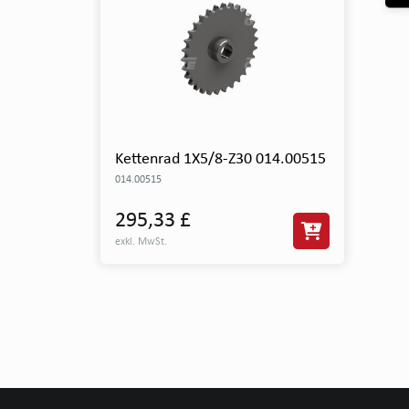
Kettenrad 1X5/8-Z30 014.00515
014.00515
295,33 £
exkl. MwSt.