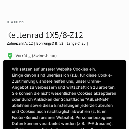
014.00359
Kettenrad 1X5/8-Z12
Zähnezahl A: 12 | BohrungsØ B: 52 | Länge C: 25 |
Vorrätig (Swineshead)
WEITERE DEPOTS
Wir setzen auf unserer Website Cookies ein.
Einige davon sind unerlässlich (z.B. für diese Cookie-
Maschine auswählen, um Kompatibilität zu sehen
Zustimmung), andere helfen uns, unser Online-
Angebot zu verbessern und wirtschaftlich zu arbeiten.
MASCHINE AUSWÄHLEN
Sie können die nicht wesentlichen Cookies akzeptieren
oder durch Anklicken der Schaltfläche "ABLEHNEN"
ablehnen sowie diese Einstellungen jederzeit abrufen
CLICK & COLLECT
und Cookies auch nachträglich abwählen (z. B. im
Bestellungen bei Deinem bevorzugten Standort abholen
Footer-Bereich unserer Website). Personenbezogene
Daten können verarbeitet werden (z.B. IP-Adressen),