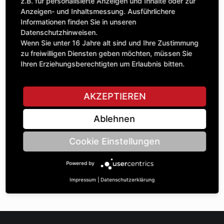
Anzahl
z.B. für personalisierte Anzeigen und Inhalte oder zur
47,49 £
1
Anzeigen- und Inhaltsmessung. Ausführlichere
exkl. MwSt.
Informationen finden Sie in unseren
Datenschutzhinweisen.
IN DEN WARENKORB
Wenn Sie unter 16 Jahre alt sind und Ihre Zustimmung
zu freiwilligen Diensten geben möchten, müssen Sie
Ihren Erziehungsberechtigten um Erlaubnis bitten.
STELLE EINE FRAGE
AKZEPTIEREN
Ablehnen
Spezifikationen
Cookie Einstellungen
BESCHREIBUNG
Powered by
KETTENRÄdeR EINFACH 1“ | Zähnezahl A: 12 | BohrungsØ B:
52 | Länge C: 25 |
Impressum
|
Datenschutzerklärung