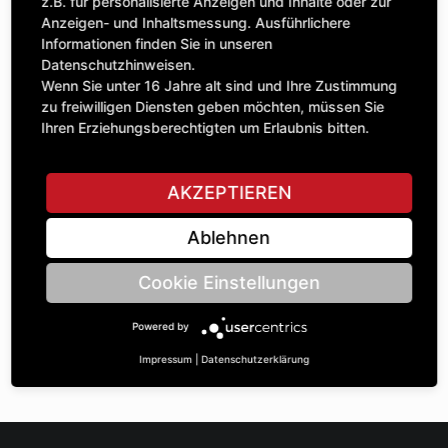
Anzahl
z.B. für personalisierte Anzeigen und Inhalte oder zur
28,85 £
1
Anzeigen- und Inhaltsmessung. Ausführlichere
exkl. MwSt.
Informationen finden Sie in unseren
Datenschutzhinweisen.
IN DEN WARENKORB
Wenn Sie unter 16 Jahre alt sind und Ihre Zustimmung
zu freiwilligen Diensten geben möchten, müssen Sie
Ihren Erziehungsberechtigten um Erlaubnis bitten.
STELLE EINE FRAGE
AKZEPTIEREN
Ablehnen
Spezifikationen
Cookie Einstellungen
BESCHREIBUNG
Powered by
KETTENRÄdeR EINFACH 5/8“ | Zähnezahl A: 16 | BohrungsØ
B: 47 | Länge C: 23 |
Impressum
|
Datenschutzerklärung