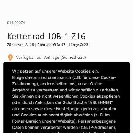
014.00074
Kettenrad 10B-1-Z16
Zähnezahl A: 16 | BohrungsØ B: 47 | Länge C: 23 |
Verfügbar auf Anfrage (Swineshead)
WEITERE DEPOTS
Wir setzen auf unserer Website Cookies ein.
Einige davon sind unerlässlich (z.B. für diese Cookie-
Maschine auswählen, um Kompatibilität zu sehen
Zustimmung), andere helfen uns, unser Online-
Angebot zu verbessern und wirtschaftlich zu arbeiten.
MASCHINE AUSWÄHLEN
Sie können die nicht wesentlichen Cookies akzeptieren
oder durch Anklicken der Schaltfläche "ABLEHNEN"
ablehnen sowie diese Einstellungen jederzeit abrufen
CLICK & COLLECT
und Cookies auch nachträglich abwählen (z. B. im
Bestellungen bei Deinem bevorzugten Standort abholen
Footer-Bereich unserer Website). Personenbezogene
Daten können verarbeitet werden (z.B. IP-Adressen),