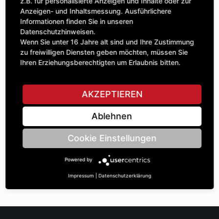
Anzahl
z.B. für personalisierte Anzeigen und Inhalte oder zur
34,87 £
1
Anzeigen- und Inhaltsmessung. Ausführlichere
exkl. MwSt.
Informationen finden Sie in unseren
Datenschutzhinweisen.
IN DEN WARENKORB
Wenn Sie unter 16 Jahre alt sind und Ihre Zustimmung
zu freiwilligen Diensten geben möchten, müssen Sie
Ihren Erziehungsberechtigten um Erlaubnis bitten.
STELLE EINE FRAGE
AKZEPTIEREN
Ablehnen
Spezifikationen
Cookie Einstellungen
BESCHREIBUNG
Powered by
KETTENRÄdeR EINFACH 5/8“ | Zähnezahl A: 12 | BohrungsØ
B: 30 | Länge C: 28 |
Impressum
|
Datenschutzerklärung