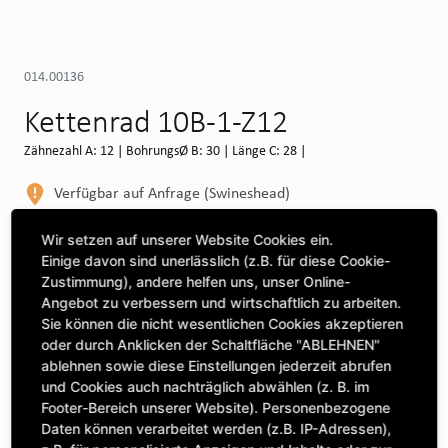
014.00136
Kettenrad 10B-1-Z12
Zähnezahl A: 12 | BohrungsØ B: 30 | Länge C: 28 |
Verfügbar auf Anfrage (Swineshead)
WEITERE DEPOTS
Wir setzen auf unserer Website Cookies ein.
Einige davon sind unerlässlich (z.B. für diese Cookie-
Maschine auswählen, um Kompatibilität zu sehen
Zustimmung), andere helfen uns, unser Online-
Angebot zu verbessern und wirtschaftlich zu arbeiten.
MASCHINE AUSWÄHLEN
Sie können die nicht wesentlichen Cookies akzeptieren
oder durch Anklicken der Schaltfläche "ABLEHNEN"
ablehnen sowie diese Einstellungen jederzeit abrufen
CLICK & COLLECT
und Cookies auch nachträglich abwählen (z. B. im
Bestellungen bei Deinem bevorzugten Standort abholen
Footer-Bereich unserer Website). Personenbezogene
Daten können verarbeitet werden (z.B. IP-Adressen),