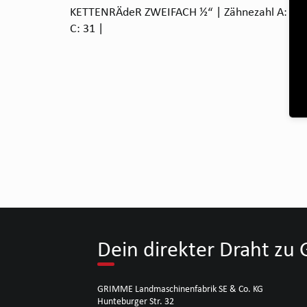
KETTENRÄdeR ZWEIFACH ½“ | Zähnezahl A: 8/8 
C: 31 |
Dein direkter Draht z
GRIMME Landmaschinenfabrik SE & Co. KG
Hunteburger Str. 32