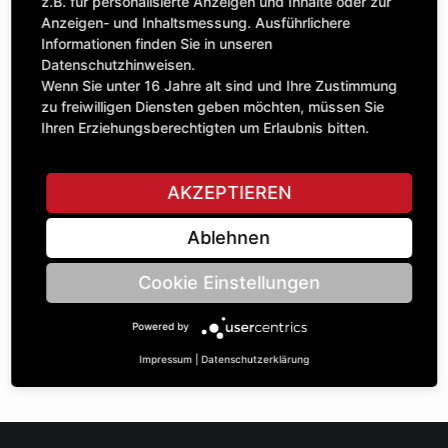
Anzahl
z.B. für personalisierte Anzeigen und Inhalte oder zur
356,98 £
1
Anzeigen- und Inhaltsmessung. Ausführlichere
exkl. MwSt.
Informationen finden Sie in unseren
Datenschutzhinweisen.
IN DEN WARENKORB
Wenn Sie unter 16 Jahre alt sind und Ihre Zustimmung
zu freiwilligen Diensten geben möchten, müssen Sie
Ihren Erziehungsberechtigten um Erlaubnis bitten.
STELLE EINE FRAGE
AKZEPTIEREN
Ablehnen
Spezifikationen
Cookie Einstellungen
BESCHREIBUNG
Powered by
KETTENRÄdeR EINFACH 1 ¼“ | Zähnezahl A: 19 | BohrungsØ
B: 45 | Länge C: 65 |
Impressum
|
Datenschutzerklärung