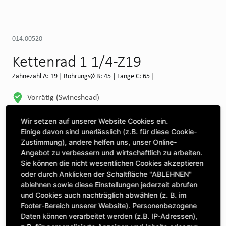
014.00520
Kettenrad 1 1/4-Z19
Zähnezahl A: 19 | BohrungsØ B: 45 | Länge C: 65 |
Vorrätig (Swineshead)
WEITERE DEPOTS
Wir setzen auf unserer Website Cookies ein.
Einige davon sind unerlässlich (z.B. für diese Cookie-
Maschine auswählen, um Kompatibilität zu sehen
Zustimmung), andere helfen uns, unser Online-
Angebot zu verbessern und wirtschaftlich zu arbeiten.
MASCHINE AUSWÄHLEN
Sie können die nicht wesentlichen Cookies akzeptieren
oder durch Anklicken der Schaltfläche "ABLEHNEN"
ablehnen sowie diese Einstellungen jederzeit abrufen
CLICK & COLLECT
und Cookies auch nachträglich abwählen (z. B. im
Bestellungen bei Deinem bevorzugten Standort abholen
Footer-Bereich unserer Website). Personenbezogene
Daten können verarbeitet werden (z.B. IP-Adressen),