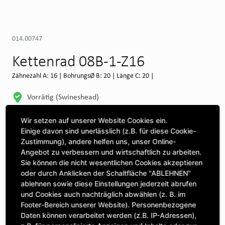
014.00747
Kettenrad 08B-1-Z16
Zähnezahl A: 16 | BohrungsØ B: 20 | Länge C: 20 |
Vorrätig (Swineshead)
WEITERE DEPOTS
Wir setzen auf unserer Website Cookies ein.
Einige davon sind unerlässlich (z.B. für diese Cookie-
Maschine auswählen, um Kompatibilität zu sehen
Zustimmung), andere helfen uns, unser Online-
Angebot zu verbessern und wirtschaftlich zu arbeiten.
MASCHINE AUSWÄHLEN
Sie können die nicht wesentlichen Cookies akzeptieren
oder durch Anklicken der Schaltfläche "ABLEHNEN"
ablehnen sowie diese Einstellungen jederzeit abrufen
CLICK & COLLECT
und Cookies auch nachträglich abwählen (z. B. im
Bestellungen bei Deinem bevorzugten Standort abholen
Footer-Bereich unserer Website). Personenbezogene
Daten können verarbeitet werden (z.B. IP-Adressen),