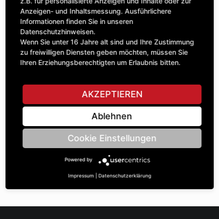
Anzahl
z.B. für personalisierte Anzeigen und Inhalte oder zur
31,60 £
1
Anzeigen- und Inhaltsmessung. Ausführlichere
exkl. MwSt.
Informationen finden Sie in unseren
Datenschutzhinweisen.
IN DEN WARENKORB
Wenn Sie unter 16 Jahre alt sind und Ihre Zustimmung
zu freiwilligen Diensten geben möchten, müssen Sie
Ihren Erziehungsberechtigten um Erlaubnis bitten.
STELLE EINE FRAGE
AKZEPTIEREN
Ablehnen
Spezifikationen
Cookie Einstellungen
BESCHREIBUNG
Powered by
KETTENRÄdeR EINFACH ½“ | Zähnezahl A: 16 | BohrungsØ B:
20 | Länge C: 20 |
Impressum
|
Datenschutzerklärung