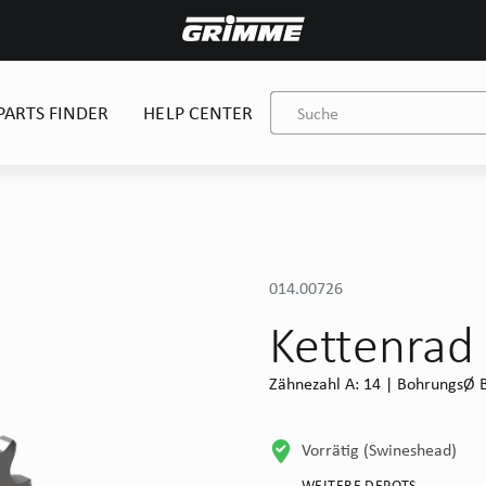
PARTS FINDER
HELP CENTER
014.00726
Kettenrad
Zähnezahl A: 14 | BohrungsØ B
Vorrätig (Swineshead)
WEITERE DEPOTS