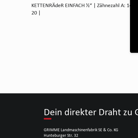
KETTENRÄdeR EINFACH ½“ | Zähnezahl A: 14 | B
20 |
Dein direkter Draht z
GRIMME Landmaschinenfabrik SE & Co. KG
Hunteburger Str. 32