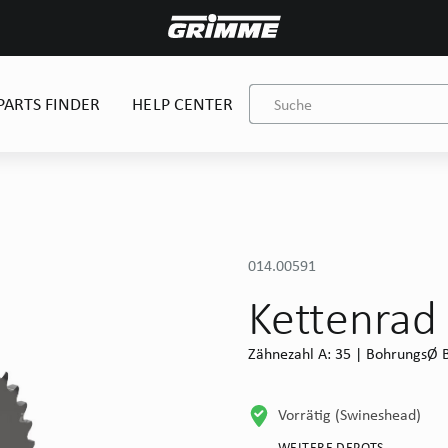
PARTS FINDER
HELP CENTER
014.00591
Kettenrad
Zähnezahl A: 35 | BohrungsØ B
Vorrätig (Swineshead)
WEITERE DEPOTS