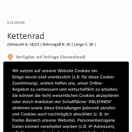
014.00586
Kettenrad
Zähnezahl A: 18/23 | BohrungsØ B: 30 | Länge C: 38 |
Verfügbar auf Anfrage (Swineshead)
WEITERE DEPOTS
Wir setzen auf unserer Website Cookies ein.
Einige davon sind unerlässlich (z.B. für diese Cookie-
Maschine auswählen, um Kompatibilität zu sehen
Zustimmung), andere helfen uns, unser Online-
Angebot zu verbessern und wirtschaftlich zu arbeiten.
MASCHINE AUSWÄHLEN
Sie können die nicht wesentlichen Cookies akzeptieren
oder durch Anklicken der Schaltfläche "ABLEHNEN"
ablehnen sowie diese Einstellungen jederzeit abrufen
CLICK & COLLECT
und Cookies auch nachträglich abwählen (z. B. im
Bestellungen bei Deinem bevorzugten Standort abholen
Footer-Bereich unserer Website). Personenbezogene
Daten können verarbeitet werden (z.B. IP-Adressen),