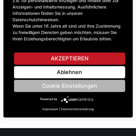
Anzahl
z.B. für personalisierte Anzeigen und Inhalte oder zur
153,93 £
1
Anzeigen- und Inhaltsmessung. Ausführlichere
exkl. MwSt.
Informationen finden Sie in unseren
Datenschutzhinweisen.
IN DEN WARENKORB
Wenn Sie unter 16 Jahre alt sind und Ihre Zustimmung
zu freiwilligen Diensten geben möchten, müssen Sie
Ihren Erziehungsberechtigten um Erlaubnis bitten.
STELLE EINE FRAGE
AKZEPTIEREN
Ablehnen
Spezifikationen
Cookie Einstellungen
BESCHREIBUNG
Powered by
KETTENRÄdeR ZWEIFACH UNGLEICH ¾“ | Zähnezahl A:
18/23 | BohrungsØ B: 30 | Länge C: 38 |
Impressum
|
Datenschutzerklärung