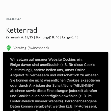
014.00542
Kettenrad
Zähnezahl A: 18/15 | BohrungsØ B: 40 | Länge C: 45 |
Vorrätig (Swineshead)
WEITERE DEPOTS
Wir setzen auf unserer Website Cookies ein.
Einige davon sind unerlässlich (z.B. für diese Cookie-
Maschine auswählen, um Kompatibilität zu sehen
Zustimmung), andere helfen uns, unser Online-
Angebot zu verbessern und wirtschaftlich zu arbeiten.
MASCHINE AUSWÄHLEN
Sie können die nicht wesentlichen Cookies akzeptieren
oder durch Anklicken der Schaltfläche "ABLEHNEN"
ablehnen sowie diese Einstellungen jederzeit abrufen
CLICK & COLLECT
und Cookies auch nachträglich abwählen (z. B. im
Bestellungen bei Deinem bevorzugten Standort abholen
Footer-Bereich unserer Website). Personenbezogene
Daten können verarbeitet werden (z.B. IP-Adressen),