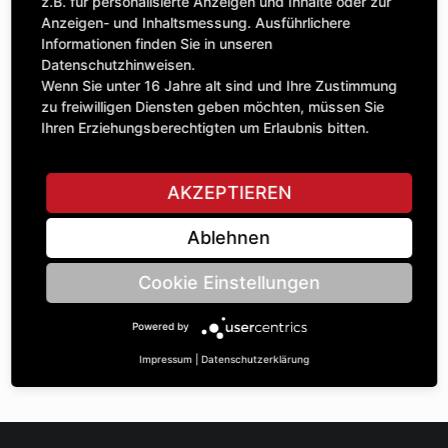
Anzahl
z.B. für personalisierte Anzeigen und Inhalte oder zur
186,61 £
1
Anzeigen- und Inhaltsmessung. Ausführlichere
exkl. MwSt.
Informationen finden Sie in unseren
Datenschutzhinweisen.
IN DEN WARENKORB
Wenn Sie unter 16 Jahre alt sind und Ihre Zustimmung
zu freiwilligen Diensten geben möchten, müssen Sie
Ihren Erziehungsberechtigten um Erlaubnis bitten.
STELLE EINE FRAGE
AKZEPTIEREN
Ablehnen
Spezifikationen
Cookie Einstellungen
BESCHREIBUNG
Powered by
KETTENRÄdeR ZWEIFACH UNGLEICH 1“ | Zähnezahl A: 18/15
| BohrungsØ B: 40 | Länge C: 45 |
Impressum
|
Datenschutzerklärung