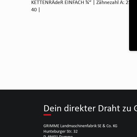
KETTENRÄdeR EINFACH ¾“ | Zähnezahl A: 25 | B
40 |
Dein direkter Draht z
GRIMME Landmaschinenfabrik SE & Co. KG
Hunteburger Str. 32
D-49401 Damme