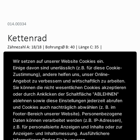
014.00334
Kettenrad
Zähnezahl A: 18/18 | BohrungsØ B: 40 | Länge C: 35 |
Verfügbar auf Anfrage (Swineshead)
Wir setzen auf unserer Website Cookies ein.
Einige davon sind unerlässlich (z.B. für diese Cookie-
WEITERE DEPOTS
Zustimmung), andere helfen uns, unser Online-
Angebot zu verbessern und wirtschaftlich zu arbeiten.
Maschine auswählen, um Kompatibilität zu sehen
Sie können die nicht wesentlichen Cookies akzeptieren
oder durch Anklicken der Schaltfläche "ABLEHNEN"
MASCHINE AUSWÄHLEN
ablehnen sowie diese Einstellungen jederzeit abrufen
und Cookies auch nachträglich abwählen (z. B. im
Footer-Bereich unserer Website). Personenbezogene
CLICK & COLLECT
Daten können verarbeitet werden (z.B. IP-Adressen),
Bestellungen bei Deinem bevorzugten Standort abholen
z.B. für personalisierte Anzeigen und Inhalte oder zur
Anzeigen- und Inhaltsmessung. Ausführlichere
Informationen finden Sie in unseren