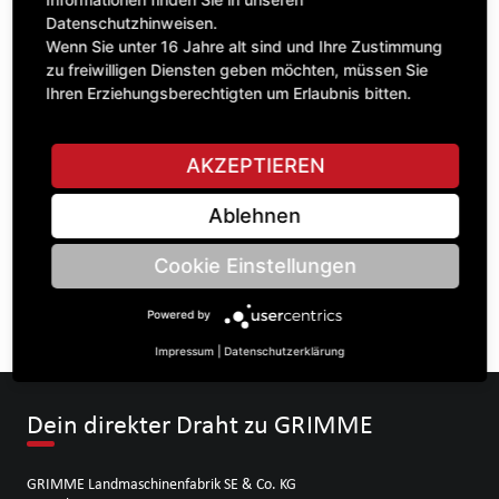
Datenschutzhinweisen.
Wenn Sie unter 16 Jahre alt sind und Ihre Zustimmung
zu freiwilligen Diensten geben möchten, müssen Sie
STELLE EINE FRAGE
Ihren Erziehungsberechtigten um Erlaubnis bitten.
AKZEPTIEREN
Spezifikationen
Ablehnen
BESCHREIBUNG
Cookie Einstellungen
KETTENRÄdeR ZWEIFACH ¾“ | Zähnezahl A: 18/18 |
BohrungsØ B: 40 | Länge C: 35 |
Powered by
Impressum
|
Datenschutzerklärung
Dein direkter Draht zu GRIMME
GRIMME Landmaschinenfabrik SE & Co. KG