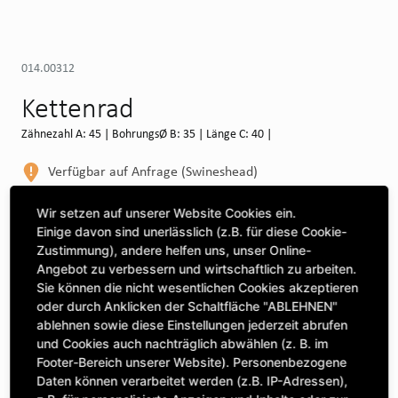
014.00312
Kettenrad
Zähnezahl A: 45 | BohrungsØ B: 35 | Länge C: 40 |
Verfügbar auf Anfrage (Swineshead)
WEITERE DEPOTS
Wir setzen auf unserer Website Cookies ein.
Einige davon sind unerlässlich (z.B. für diese Cookie-
Maschine auswählen, um Kompatibilität zu sehen
Zustimmung), andere helfen uns, unser Online-
Angebot zu verbessern und wirtschaftlich zu arbeiten.
MASCHINE AUSWÄHLEN
Sie können die nicht wesentlichen Cookies akzeptieren
oder durch Anklicken der Schaltfläche "ABLEHNEN"
ablehnen sowie diese Einstellungen jederzeit abrufen
CLICK & COLLECT
und Cookies auch nachträglich abwählen (z. B. im
Bestellungen bei Deinem bevorzugten Standort abholen
Footer-Bereich unserer Website). Personenbezogene
Daten können verarbeitet werden (z.B. IP-Adressen),