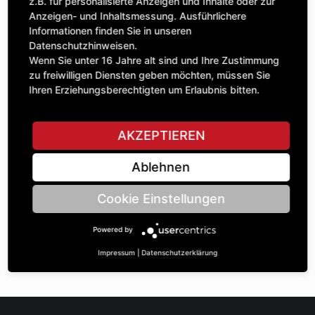
Anzahl
z.B. für personalisierte Anzeigen und Inhalte oder zur
336,95 £
1
Anzeigen- und Inhaltsmessung. Ausführlichere
exkl. MwSt.
Informationen finden Sie in unseren
Datenschutzhinweisen.
IN DEN WARENKORB
Wenn Sie unter 16 Jahre alt sind und Ihre Zustimmung
zu freiwilligen Diensten geben möchten, müssen Sie
Ihren Erziehungsberechtigten um Erlaubnis bitten.
STELLE EINE FRAGE
AKZEPTIEREN
Ablehnen
Spezifikationen
Cookie Einstellungen
BESCHREIBUNG
Powered by
KETTENRÄdeR EINFACH 1“ | Zähnezahl A: 45 | BohrungsØ B:
35 | Länge C: 40 |
Impressum
|
Datenschutzerklärung