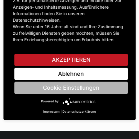
Anzahl
z.B. für personalisierte Anzeigen und Inhalte oder zur
78,08 £
1
Anzeigen- und Inhaltsmessung. Ausführlichere
exkl. MwSt.
Informationen finden Sie in unseren
Datenschutzhinweisen.
IN DEN WARENKORB
Wenn Sie unter 16 Jahre alt sind und Ihre Zustimmung
zu freiwilligen Diensten geben möchten, müssen Sie
Ihren Erziehungsberechtigten um Erlaubnis bitten.
STELLE EINE FRAGE
AKZEPTIEREN
Ablehnen
Spezifikationen
Cookie Einstellungen
BESCHREIBUNG
Powered by
KETTENRÄdeR EINFACH ¾“ | Zähnezahl A: 21 | BohrungsØ B:
35 | Länge C: 46 |
Impressum
|
Datenschutzerklärung