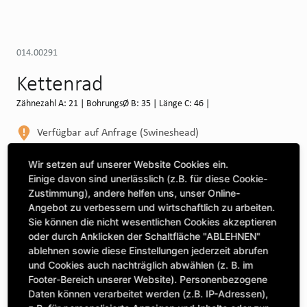
014.00291
Kettenrad
Zähnezahl A: 21 | BohrungsØ B: 35 | Länge C: 46 |
Verfügbar auf Anfrage (Swineshead)
WEITERE DEPOTS
Wir setzen auf unserer Website Cookies ein.
Einige davon sind unerlässlich (z.B. für diese Cookie-
Maschine auswählen, um Kompatibilität zu sehen
Zustimmung), andere helfen uns, unser Online-
Angebot zu verbessern und wirtschaftlich zu arbeiten.
MASCHINE AUSWÄHLEN
Sie können die nicht wesentlichen Cookies akzeptieren
oder durch Anklicken der Schaltfläche "ABLEHNEN"
ablehnen sowie diese Einstellungen jederzeit abrufen
CLICK & COLLECT
und Cookies auch nachträglich abwählen (z. B. im
Bestellungen bei Deinem bevorzugten Standort abholen
Footer-Bereich unserer Website). Personenbezogene
Daten können verarbeitet werden (z.B. IP-Adressen),