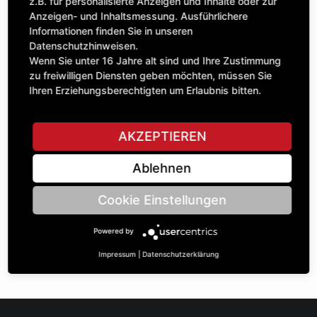
Anzahl
z.B. für personalisierte Anzeigen und Inhalte oder zur
202,42 £
1
Anzeigen- und Inhaltsmessung. Ausführlichere
exkl. MwSt.
Informationen finden Sie in unseren
Datenschutzhinweisen.
IN DEN WARENKORB
Wenn Sie unter 16 Jahre alt sind und Ihre Zustimmung
zu freiwilligen Diensten geben möchten, müssen Sie
Ihren Erziehungsberechtigten um Erlaubnis bitten.
STELLE EINE FRAGE
AKZEPTIEREN
Ablehnen
Spezifikationen
Cookie Einstellungen
BESCHREIBUNG
Powered by
KETTENRÄdeR ZWEIFACH UNGLEICH ¾“ | Zähnezahl A:
24/23 | BohrungsØ B: 35 | Länge C: 34 |
Impressum
|
Datenschutzerklärung