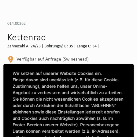
014.00262
Kettenrad
Zähnezahl A: 24/23 | BohrungsØ B: 35 | Länge C: 34 |
Verfügbar auf Anfrage (Swineshead)
WEITERE DEPOTS
Wir setzen auf unserer Website Cookies ein.
Einige davon sind unerlässlich (z.B. für diese Cookie-
Maschine auswählen, um Kompatibilität zu sehen
Zustimmung), andere helfen uns, unser Online-
Angebot zu verbessern und wirtschaftlich zu arbeiten.
MASCHINE AUSWÄHLEN
Sie können die nicht wesentlichen Cookies akzeptieren
oder durch Anklicken der Schaltfläche "ABLEHNEN"
ablehnen sowie diese Einstellungen jederzeit abrufen
CLICK & COLLECT
und Cookies auch nachträglich abwählen (z. B. im
Bestellungen bei Deinem bevorzugten Standort abholen
Footer-Bereich unserer Website). Personenbezogene
Daten können verarbeitet werden (z.B. IP-Adressen),