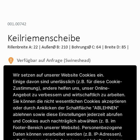
001.00742
Keilriemenscheibe
Rillenbreite A: 22 | AußenØ B: 210 | BohrungsØ C: 64 | Breite D: 85 |
Verfügbar auf Anfrage (Swineshead)
WEITERE DEPOTS
Wir setzen auf unserer Website Cookies ein.
Einige davon sind unerlässlich (z.B. für diese Cookie-
Maschine auswählen, um Kompatibilität zu sehen
Zustimmung), andere helfen uns, unser Online-
Angebot zu verbessern und wirtschaftlich zu arbeiten.
MASCHINE AUSWÄHLEN
Sie können die nicht wesentlichen Cookies akzeptieren
oder durch Anklicken der Schaltfläche "ABLEHNEN"
ablehnen sowie diese Einstellungen jederzeit abrufen
CLICK & COLLECT
und Cookies auch nachträglich abwählen (z. B. im
Bestellungen bei Deinem bevorzugten Standort abholen
Footer-Bereich unserer Website). Personenbezogene
Daten können verarbeitet werden (z.B. IP-Adressen),