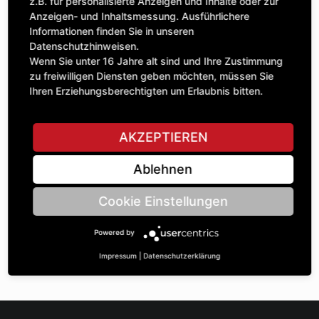
Anzahl
z.B. für personalisierte Anzeigen und Inhalte oder zur
300,13 £
1
Anzeigen- und Inhaltsmessung. Ausführlichere
exkl. MwSt.
Informationen finden Sie in unseren
Datenschutzhinweisen.
IN DEN WARENKORB
Wenn Sie unter 16 Jahre alt sind und Ihre Zustimmung
zu freiwilligen Diensten geben möchten, müssen Sie
Ihren Erziehungsberechtigten um Erlaubnis bitten.
STELLE EINE FRAGE
AKZEPTIEREN
Ablehnen
Spezifikationen
Cookie Einstellungen
BESCHREIBUNG
Powered by
KEILRIEMENSCHEIBE DREIFACH | Rillenbreite A: 22 |
AußenØ B: 210 | BohrungsØ C: 64 | Breite D: 85 |
Impressum
|
Datenschutzerklärung