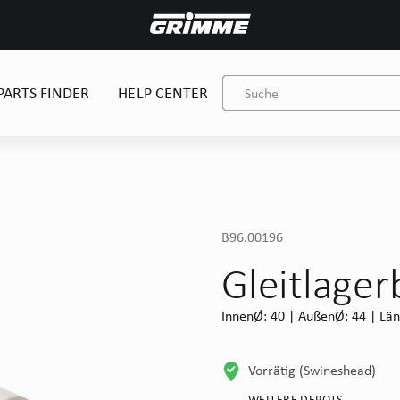
PARTS FINDER
HELP CENTER
B96.00196
Gleitlage
InnenØ: 40 | AußenØ: 44 | Län
Vorrätig (Swineshead)
WEITERE DEPOTS